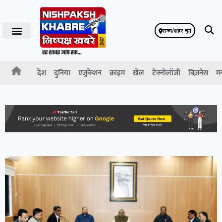
राज्य/शहर चुनें
देश
दुनिया
एजुकेशन
क्राइम
खेल
टेक्नोलॉजी
बिज़नेस
म