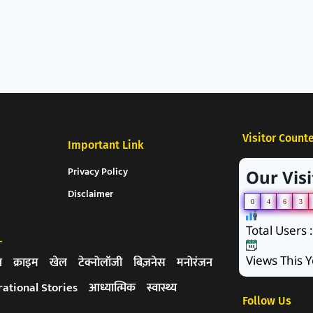
Visitor Count
Important Link
Privacy Policy
Our Visi
Disclaimer
0
4
6
3
Total Users 
-
Views This Y
न
क्राइम
खेल
टेक्नोलॉजी
बिज़नेस
मनोरंजन
rational Stories
आध्यात्मिक
स्वास्थ्य
Follow Us