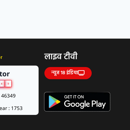
लाइव टीवी
er
tor
न्यूज 18 इंडिया
4
9
: 46349
ear : 1753